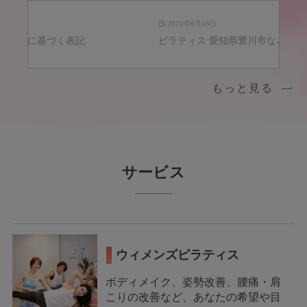
2022年6月16日
掲載されました！
表記
ピラティス 愛知県豊川市など 出張可
もっと見る
サービス
ウィメンズピラティス
ボディメイク、姿勢改善、腰痛・肩
こりの改善など、あなたの希望や目