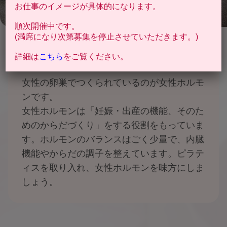
お仕事のイメージが具体的になります。
女性ホルモンバランスを味方に
順次開催中です。
(満席になり次第募集を停止させていただきます。)
するピラティス
詳細は
こちら
をご覧ください。
女性の卵巣でつくられているのが女性ホルモ
ンです。
女性ホルモンは「妊娠・出産の機能、そのた
めのからだづくり」をする役割をもっていま
す。ホルモンのバランスはごく少量で、内臓
機能やからだの調子を整えています。ピラテ
ィスを取り入れ、女性ホルモンを味方にしま
しょう。