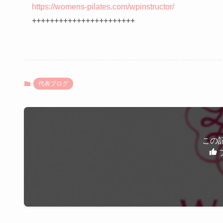
https://womens-pilates.com/wpinstructor/
+++++++++++++++++++++++
代表ブログ
この